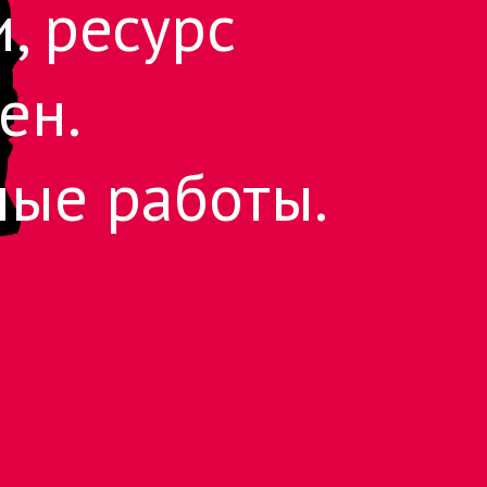
, ресурс
ен.
ные работы.