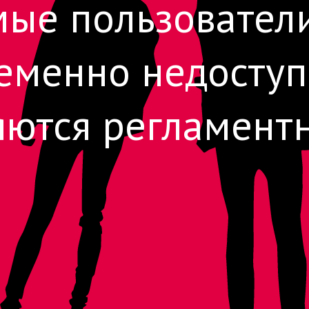
ые пользователи
еменно недоступ
ются регламент